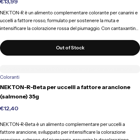
€
13,99
NEKTON-R è un alimento complementare colorante per canarini e
uccelli a fattore rosso, formulato per sostenere la muta e
intensificare la colorazione rossa del piumaggio. Con cantaxantina,
18 aminoacidi, lievito di birra, mannano-oligosaccaridi e beta-
glucani.
Out of Stock
Coloranti
NEKTON-R-Beta per uccelli a fattore arancione
(salmone) 35g
€
12,40
NEKTON-R-Beta è un alimento complementare per uccelli a
fattore arancione, sviluppato per intensificare la colorazione
arancione-salmone del piumaggio, prevenire la decolorazione