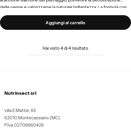
delle penne e valorizzarne la naturale brillantezza. La formula con
18 aminoacidi, beta-carotene, lievito di birra, mannano-
oligosaccaridi e beta-glucani supporta la muta e il benessere
Aggiungi al carrello
generale dell’animale.
Hai visto
4
di
4
risultato
Nutrinsect srl
villa E.Mattei, 65
62010 Montecassiano (MC)
P.Iva 02706660426