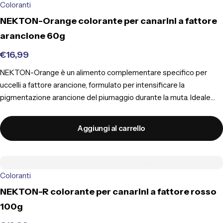
Coloranti
NEKTON-Orange colorante per canarini a fattore
arancione 60g
€
16,99
NEKTON-Orange è un alimento complementare specifico per
uccelli a fattore arancione, formulato per intensificare la
pigmentazione arancione del piumaggio durante la muta. Ideale
per canarini come Yorkshire e Norwich, contiene Tagete,
cantaxantina, beta-carotene, lievito di birra e componenti a
Aggiungi al carrello
supporto del benessere intestinale e delle difese naturali. Da
somministrare nel pastoncino, non nell’acqua.
Coloranti
NEKTON-R colorante per canarini a fattore rosso
100g