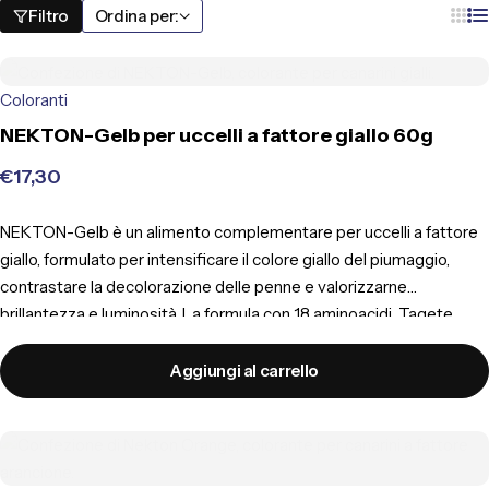
Filtro
Ordina per:
Coloranti
NEKTON-Gelb per uccelli a fattore giallo 60g
€
17,30
NEKTON-Gelb è un alimento complementare per uccelli a fattore
giallo, formulato per intensificare il colore giallo del piumaggio,
contrastare la decolorazione delle penne e valorizzarne
brillantezza e luminosità. La formula con 18 aminoacidi, Tagete,
lievito di birra, mannano-oligosaccaridi e beta-glucani supporta la
muta e il benessere generale dell’animale.
Aggiungi al carrello