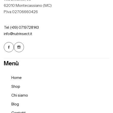
62010 Montecassiano (MC)
P.Iva 02706660426
Tel: (+39) 0719728143
info@nutrinsect.it
Menù
Home
Shop
Chi siamo
Blog
Contatti