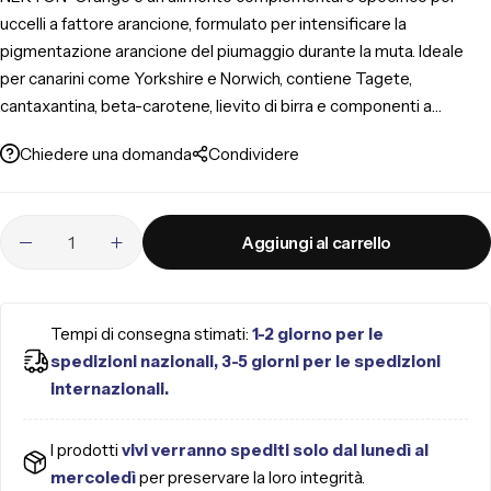
uccelli a fattore arancione, formulato per intensificare la
pigmentazione arancione del piumaggio durante la muta. Ideale
per canarini come Yorkshire e Norwich, contiene Tagete,
cantaxantina, beta-carotene, lievito di birra e componenti a
supporto del benessere intestinale e delle difese naturali. Da
Chiedere una domanda
Condividere
somministrare nel pastoncino, non nell’acqua.
Aggiungi al carrello
Tempi di consegna stimati:
1-2 giorno per le
spedizioni nazionali, 3-5 giorni per le spedizioni
internazionali.
I prodotti
vivi verranno spediti solo dal lunedì al
mercoledì
per preservare la loro integrità.