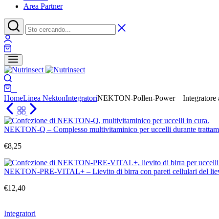
Area Partner
Login
0
Carrello
Ricerca
0
Carrello
Home
Linea Nekton
Integratori
NEKTON-Pollen-Power – Integratore a b
NEKTON-Q – Complesso multivitaminico per uccelli durante trattame
€
8,25
NEKTON-PRE-VITAL+ – Lievito di birra con pareti cellulari del lievi
€
12,40
Integratori