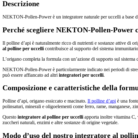
90g
Descrizione
quantità
NEKTON-Pollen-Power è un integratore naturale per uccelli a base di
Perché scegliere NEKTON-Pollen-Power com
Il polline d’api è naturalmente ricco di nutrienti e sostanze attive di 
al polline per uccelli
contribuisce al supporto del sistema immunitario, 
L’origano completa la formula con un’azione di supporto sul sistema di
NEKTON-Pollen-Power è particolarmente indicato nei periodi di stress
può essere affiancato ad altri
integratori per uccelli
.
Composizione e caratteristiche della form
Polline d’api, origano essiccato e macinato.
Il polline d’api
è una fonte
polinsaturi, minerali e oligoelementi come ferro, rame, manganese, zinco
Questo
integratore al polline per uccelli
apporta inoltre vitamina C, 
zuccheri naturali, enzimi e altre sostanze di origine vegetale.
Modo d’uso del nostro integratore al pollin