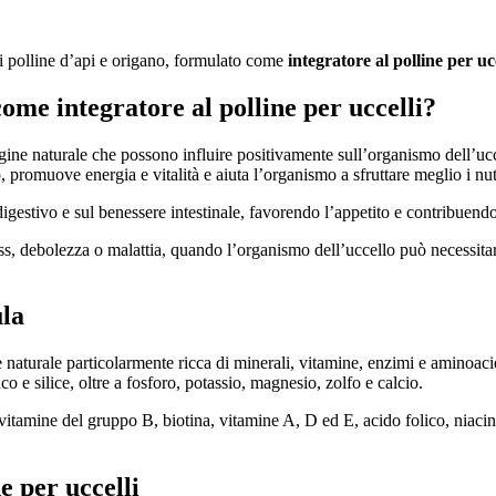
 polline d’api e origano, formulato come
integratore al polline per ucc
e integratore al polline per uccelli?
origine naturale che possono influire positivamente sull’organismo dell’u
promuove energia e vitalità e aiuta l’organismo a sfruttare meglio i nutr
gestivo e sul benessere intestinale, favorendo l’appetito e contribuendo 
, debolezza o malattia, quando l’organismo dell’uccello può necessitar
ula
 naturale particolarmente ricca di minerali, vitamine, enzimi e aminoacid
 e silice, oltre a fosforo, potassio, magnesio, zolfo e calcio.
vitamine del gruppo B, biotina, vitamine A, D ed E, acido folico, niacina
e per uccelli