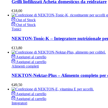
Grilli liofilizzati Acheta domesticus da reidratare
€
18,00
Out of Stock
Out of Stock
Tonici
NEKTON-Tonic-K – Integratore nutrizionale per 
€
13,80
Aggiungi al carrello
Aggiungi al carrello
Alimenti completi
NEKTON-Nektar-Plus – Alimento completo per col
€
49,50
Aggiungi al carrello
Aggiungi al carrello
Integratori