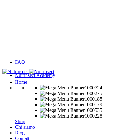
FAQ
Nutrinsect Academy
Nutrinsect
Dove
Home
nutrire
è
proteggere
Shop
Chi siamo
Blog
Contatti