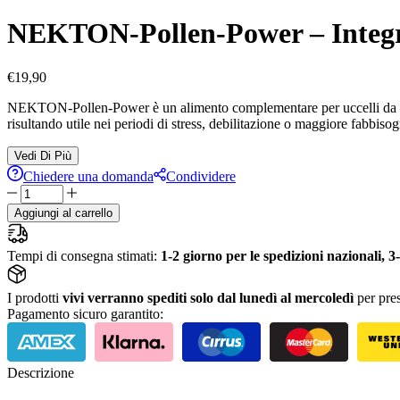
NEKTON-Pollen-Power – Integrato
€
19,90
NEKTON-Pollen-Power è un alimento complementare per uccelli da gabbi
risultando utile nei periodi di stress, debilitazione o maggiore fabbiso
Vedi Di Più
Chiedere una domanda
Condividere
NEKTON-
Pollen-
Aggiungi al carrello
Power
–
Tempi di consegna stimati:
Integratore
1-2 giorno per le spedizioni nazionali, 3-
a
base
I prodotti
vivi verranno spediti solo dal lunedì al mercoledì
per pres
di
Pagamento sicuro garantito:
polline
e
origano
per
Descrizione
uccelli