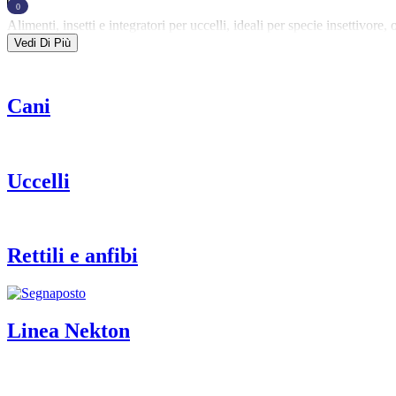
0
Carrello
Alimenti, insetti e integratori per uccelli, ideali per specie insettivo
Vedi Di Più
Cani
Uccelli
Rettili e anfibi
Linea Nekton