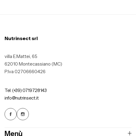
Nutrinsect srl
villa E.Mattei, 65
62010 Montecassiano (MC)
P.Iva 02706660426
Tel: (+39) 0719728143
info@nutrinsect.it
Menù