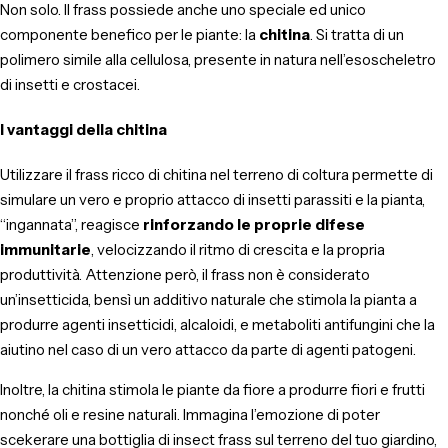
Non solo. Il frass possiede anche uno speciale ed unico
componente benefico per le piante: la
chitina
. Si tratta di un
polimero simile alla cellulosa, presente in natura nell’esoscheletro
di insetti e crostacei.
I vantaggi della chitina
Utilizzare il frass ricco di chitina nel terreno di coltura permette di
simulare un vero e proprio attacco di insetti parassiti e la pianta,
“ingannata”, reagisce
rinforzando le proprie difese
immunitarie
, velocizzando il ritmo di crescita e la propria
produttività. Attenzione però, il frass non è considerato
un’insetticida, bensì un additivo naturale che stimola la pianta a
produrre agenti insetticidi, alcaloidi, e metaboliti antifungini che la
aiutino nel caso di un vero attacco da parte di agenti patogeni.
Inoltre, la chitina stimola le piante da fiore a produrre fiori e frutti
nonché oli e resine naturali. Immagina l’emozione di poter
scekerare una bottiglia di insect frass sul terreno del tuo giardino,