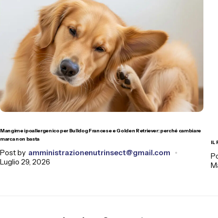
Mangime ipoallergenico per Bulldog Francese e Golden Retriever: perché cambiare
marca non basta
IL
Post by
amministrazionenutrinsect@gmail.com
P
Luglio 29, 2026
M