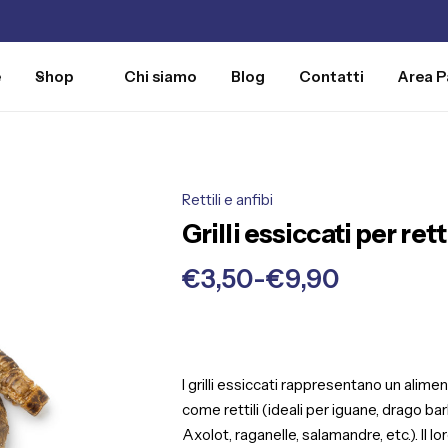
e
Shop
Chi siamo
Blog
Contatti
Area P
Rettili e anfibi
Grilli essiccati per retti
€
3,50
-
€
9,90
I grilli essiccati rappresentano un alime
come rettili (ideali per iguane, drago bar
Axolot, raganelle, salamandre, etc.). Il l