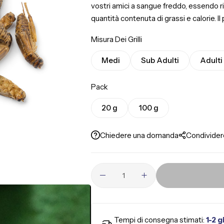
vostri amici a sangue freddo, essendo ric
quantità contenuta di grassi e calorie. 
grilli essiccati, sviluppato dal nostro te
Misura Dei Grilli
carica microbica dei grilli, pur mantenen
qualità dei nostri grilli è garantita perché 
Medi
Sub Adulti
Adulti
mangimi a base di cereali e appositament
nutrizionali. Disponibili in tre dimension
Pack
specie di rettili e anfibi.
20 g
100 g
Chiedere una domanda
Condivider
Tempi di consegna stimati:
1-2 g