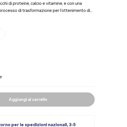
chi di proteine, calcio e vitamine, e con una
Il processo di trasformazione per l’ottenimento di
am di tecnologi alimentari, elimina quasi del tutto la
do un’elevata qualità di proteine e grassi. La
nati e cresciuti in filiera controllata, nutriti con
e studiati per rispettare i loro fabbisogni
i (medi, subadulti e adulti), sono adatti ad ogni
e
Aggiungi al carrello
iorno per le spedizioni nazionali, 3-5