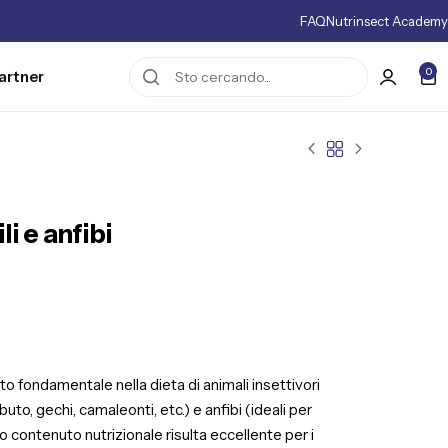
FAQ
Nutrinsect Academy
0
artner
li e anfibi
nto fondamentale nella dieta di animali insettivori
buto, gechi, camaleonti, etc.) e anfibi (ideali per
oro contenuto nutrizionale risulta eccellente per i